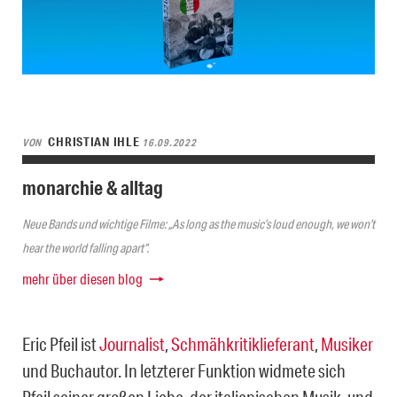
CHRISTIAN IHLE
VON
16.09.2022
monarchie & alltag
Neue Bands und wichtige Filme: „As long as the music’s loud enough, we won’t
hear the world falling apart“.
mehr über diesen blog
Eric Pfeil ist
Journalist
,
Schmähkritiklieferant
,
Musiker
und Buchautor. In letzterer Funktion widmete sich