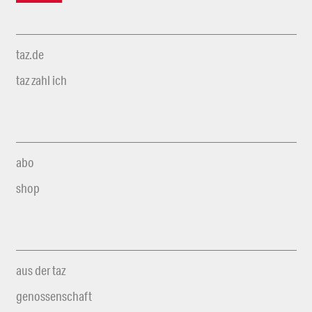
taz.de
taz zahl ich
abo
shop
aus der taz
genossenschaft