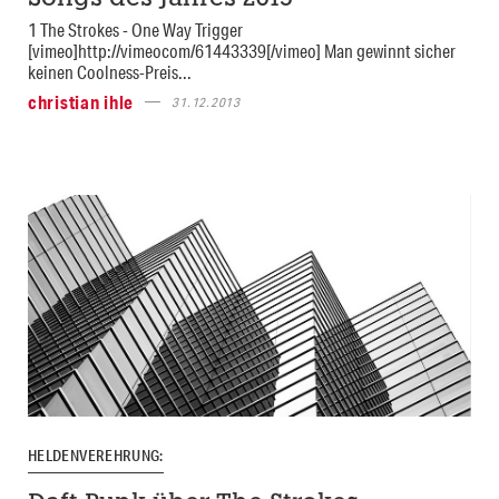
1 The Strokes - One Way Trigger
[vimeo]http://vimeocom/61443339[/vimeo] Man gewinnt sicher
keinen Coolness-Preis...
christian ihle
31.12.2013
HELDENVEREHRUNG: