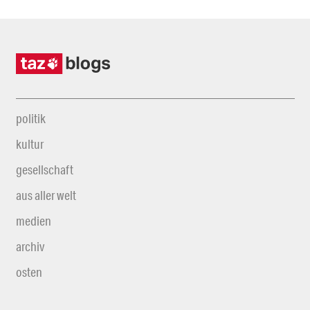
politik
kultur
gesellschaft
aus aller welt
medien
archiv
osten