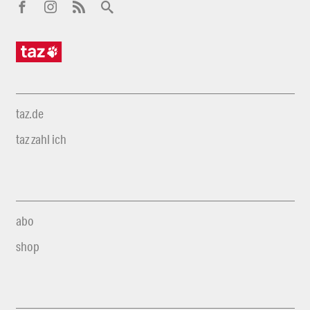
taz.de
taz zahl ich
abo
shop