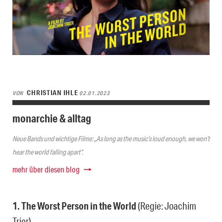
CHRISTIAN IHLE
VON
02.01.2023
monarchie & alltag
Neue Bands und wichtige Filme: „As long as the music’s loud enough, we won’t
hear the world falling apart“.
mehr über diesen blog
1. The Worst Person in the World
(Regie: Joachim
Trier)