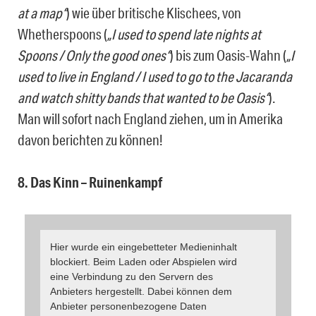
at a map“
) wie über britische Klischees, von
Whetherspoons (
„I used to spend late nights at
Spoons / Only the good ones“
) bis zum Oasis-Wahn (
„I
used to live in England / I used to go to the Jacaranda
and watch shitty bands that wanted to be Oasis“
).
Man will sofort nach England ziehen, um in Amerika
davon berichten zu können!
8. Das Kinn – Ruinenkampf
Hier wurde ein eingebetteter Medieninhalt
blockiert. Beim Laden oder Abspielen wird
eine Verbindung zu den Servern des
Anbieters hergestellt. Dabei können dem
Anbieter personenbezogene Daten