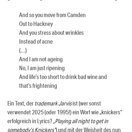
And so you move from Camden
Out to Hackney
And you stress about wrinkles
Instead of acne
(…)
And I am not ageing
No, I am just ripening
And life’s too short to drink bad wine and
that’s frightening
Ein Text, der
trademark Jarvis
ist (wer sonst
verwendet 2025 (oder 1995!) ein Wort wie „knickers“
erfolgreich in Lyrics?
„Playing all night to get in
somebody’s Knickers“
) und mit der Weisheit des nun