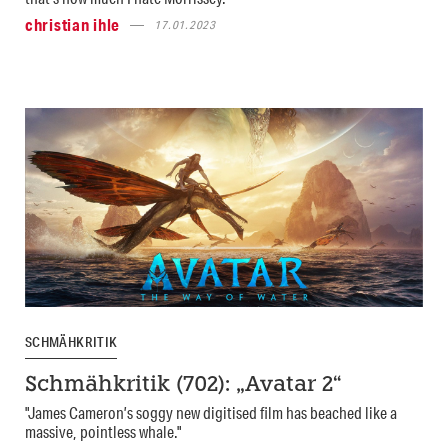
christian ihle
17.01.2023
SCHMÄHKRITIK
Schmähkritik (702): „Avatar 2“
"James Cameron’s soggy new digitised film has beached like a
massive, pointless whale."