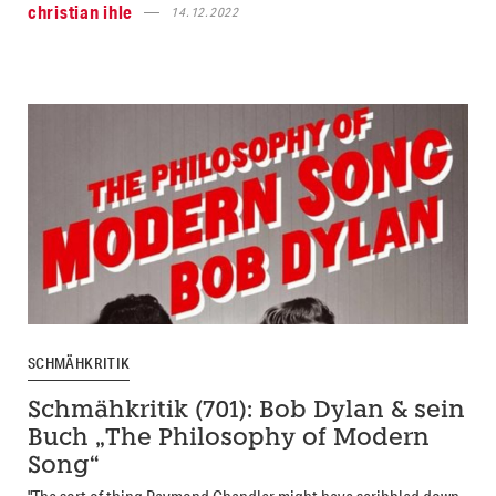
christian ihle
14.12.2022
SCHMÄHKRITIK
Schmähkritik (701): Bob Dylan & sein
Buch „The Philosophy of Modern
Song“