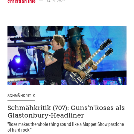
christian ihle
14.07.2023
SCHMÄHKRITIK
Schmähkritik (707): Guns’n’Roses als
Glastonbury-Headliner
"Rose makes the whole thing sound like a Muppet Show pastiche
of hard rock."