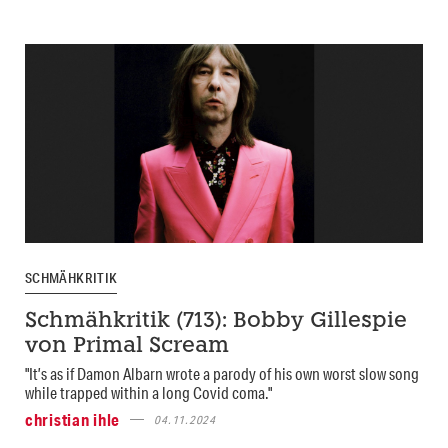
SCHMÄHKRITIK
Schmähkritik (713): Bobby Gillespie
von Primal Scream
"It’s as if Damon Albarn wrote a parody of his own worst slow song
while trapped within a long Covid coma."
christian ihle
04.11.2024