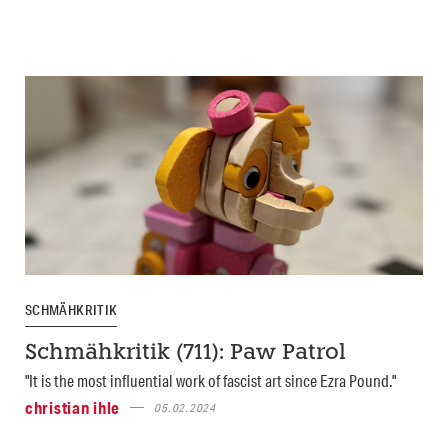
SCHMÄHKRITIK
Schmähkritik (711): Paw Patrol
"It is the most influential work of fascist art since Ezra Pound."
christian ihle
05.02.2024