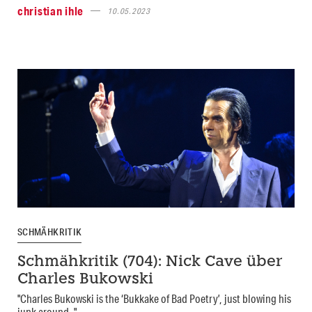
christian ihle
10.05.2023
SCHMÄHKRITIK
Schmähkritik (704): Nick Cave über
Charles Bukowski
"Charles Bukowski is the ‘Bukkake of Bad Poetry’, just blowing his
junk around. "