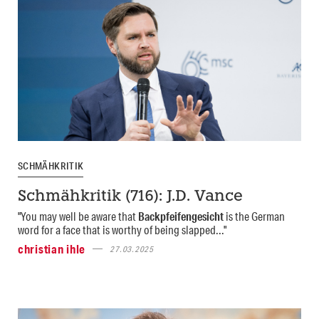
SCHMÄHKRITIK
Schmähkritik (716): J.D. Vance
"You may well be aware that
Backpfeifengesicht
is the German
word for a face that is worthy of being slapped..."
christian ihle
27.03.2025