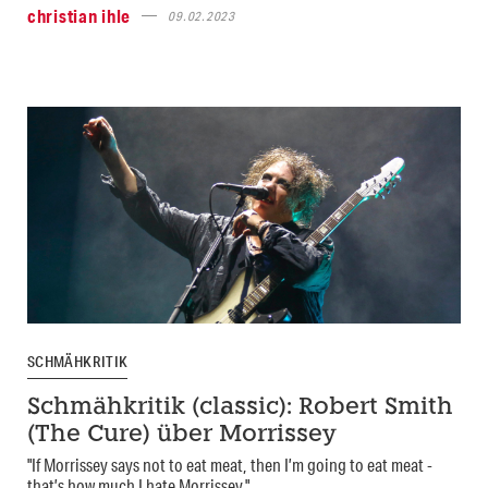
christian ihle
09.02.2023
SCHMÄHKRITIK
Schmähkritik (classic): Robert Smith
(The Cure) über Morrissey
"If Morrissey says not to eat meat, then I’m going to eat meat -
that’s how much I hate Morrissey."