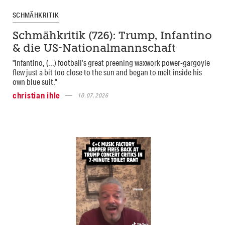
SCHMÄHKRITIK
Schmähkritik (726): Trump, Infantino
& die US-Nationalmannschaft
"Infantino, (...) football’s great preening waxwork power-gargoyle
flew just a bit too close to the sun and began to melt inside his
own blue suit."
christian ihle
10.07.2026