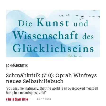
SCHMÄHKRITIK
Schmähkritik (710): Oprah Winfreys
neues Selbsthilfebuch
"you assume, naturally, that the world is an overcooked meatball
hung in a meaningless void"
christian ihle
15.01.2024