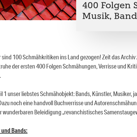
400 Folgen S
Musik, Bands
 sind 100 Schmähkritiken ins Land gezogen! Zeit das Archiv 
truhe der ersten 400 Folgen Schmähungen, Verrisse und Kriti
.
il 1 unser liebstes Schmähobjekt: Bands, Künstler, Musiker, j
 Dazu noch eine handvoll Buchverrisse und Autorenschmähu
er wunderbaren Beleidigung „revanchistisches Samenstaugewi
r und Bands: