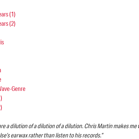
ars (1)
ars (2)
is
n
e
-Wave-Genre
)
)
re a dilution of a dilution of a dilution. Chris Martin makes me
e’s earwax rather than listen to his records.”