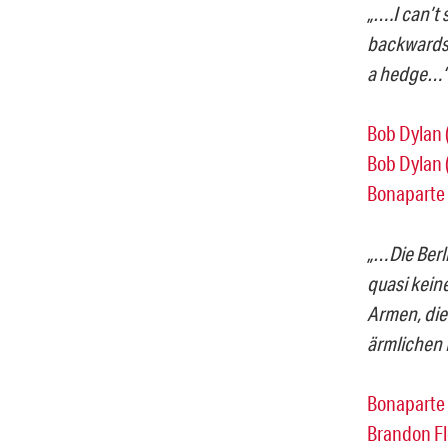
„….I can’t 
backwards 
a hedge…“
Bob Dylan 
Bob Dylan 
Bonaparte 
„…Die Berl
quasi keine
Armen, die
ärmlichen 
Bonaparte 
Brandon Fl