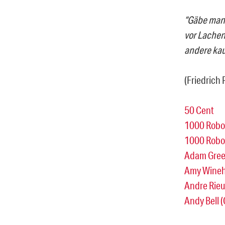
“Gäbe man 
vor Lachen 
andere kauf
(Friedrich
50 Cent
1000 Robot
1000 Robot
Adam Gre
Amy Wine
Andre Rieu
Andy Bell (