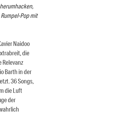
n herumhacken,
n Rumpel-Pop mit
 Xavier Naidoo
trabreit, die
e Relevanz
o Barth in der
tzt. 36 Songs,
m die Luft
uge der
 wahrlich