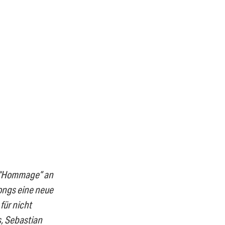
e “Hommage” an
Songs eine neue
für nicht
s, Sebastian