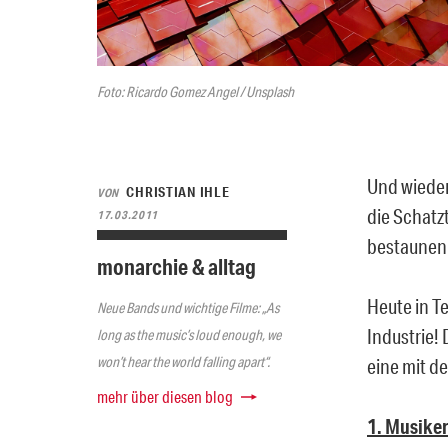
Foto: Ricardo Gomez Angel / Unsplash
Und wieder
CHRISTIAN IHLE
VON
die Schatz
17.03.2011
bestaunen
monarchie & alltag
Heute in Te
Neue Bands und wichtige Filme: „As
Industrie!
long as the music’s loud enough, we
won’t hear the world falling apart“.
eine mit d
mehr über diesen blog
1. Musike