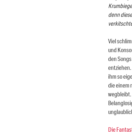
Krumbiegel
denn diese
verkitscht
Viel schlim
und Konsor
den Songs 
entziehen.
ihm so eig
die einem 
wegbleibt.
Belanglosig
unglaublic
Die Fantast