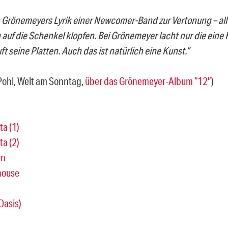
Grönemeyers Lyrik einer Newcomer-Band zur Vertonung – all
auf die Schenkel klopfen. Bei Grönemeyer lacht nur die eine H
t seine Platten. Auch das ist natürlich eine Kunst.”
 Pohl, Welt am Sonntag,
über das Grönemeyer-Album “12″
)
a (1)
a (2)
en
house
Oasis)