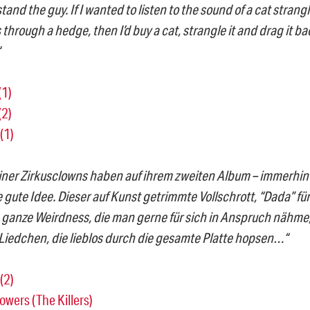
stand the guy. If I wanted to listen to the sound of a cat stra
through a hedge, then I’d buy a cat, strangle it and drag it 
(1)
(2)
(1)
iner Zirkusclowns haben auf ihrem zweiten Album – immerhin
 gute Idee. Dieser auf Kunst getrimmte Vollschrott, “Dada” für
 ganze Weirdness, die man gerne für sich in Anspruch nähme,
Liedchen, die lieblos durch die gesamte Platte hopsen…“
(2)
owers (The Killers)