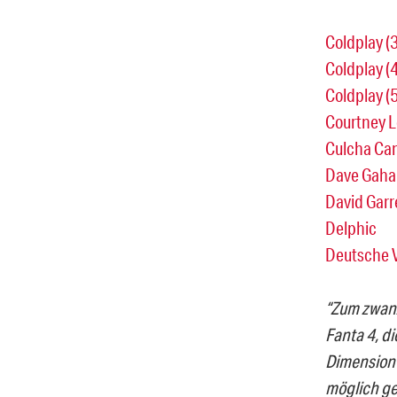
Coldplay (3
Coldplay (4
Coldplay (5
Courtney 
Culcha Ca
Dave Gaha
David Garr
Delphic
Deutsche 
“Zum zwanz
Fanta 4, d
Dimension 
möglich ge