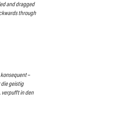
ngled and dragged
backwards through
 konsequent –
 die geistig
 verpufft in den