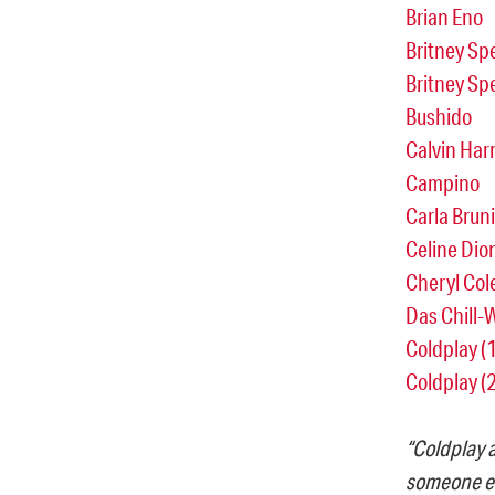
Brian Eno
Britney Spe
Britney Spe
Bushido
Calvin Harr
Campino
Carla Bruni
Celine Dio
Cheryl Col
Das Chill
Coldplay (1
Coldplay (2
“Coldplay a
someone els