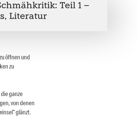
chmähkritik: Teil 1 –
, Literatur
zu öffnen und
ken zu
a die ganze
ngen, von denen
nsel“ glänzt.