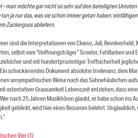
 – man möchte gar nicht so sehr auf den beteiligten Untote
 tun ja nur das, was sie schon immer getan haben: einfältige
em Zuckerguss abliefern.
mer sind die Interpretationen von Clueso, Juli, Revolverheld,
ten, selbst vom “Hoffnungsträger” Scooter, Fehlfarben und Ex
zielsicher und mit hundertprozentiger Treffsicherheit jeglich
 Ein schockierendes Dokument absoluter Irrelevanz, dem Mari
enen unsympathischen Weise noch das Sahnehäubchen aufse
mit ostentativer Grausamkeit Lebenszeit entziehen, dass eine
 Wer nach 25 Jahren Musikhören glaubt, er habe schon ins A
keit geblickt, wird hier eines Besseren belehrt. Unglaublich,
h.”
ischen Vier (1)